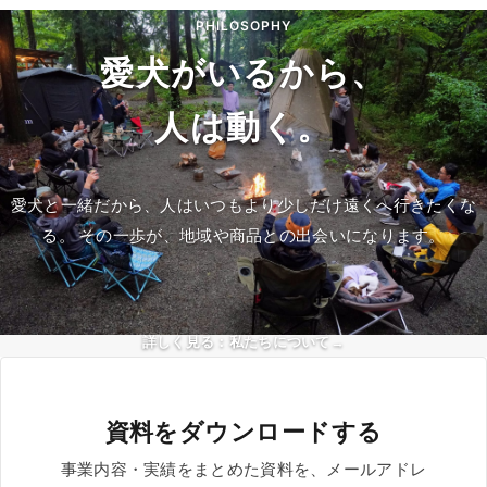
PHILOSOPHY
愛犬がいるから、
人は動く。
愛犬と一緒だから、人はいつもより少しだけ遠くへ行きたくな
る。
その一歩が、地域や商品との出会いになります。
詳しく見る：私たちについて
資料をダウンロードする
事業内容・実績をまとめた資料を、メールアドレ